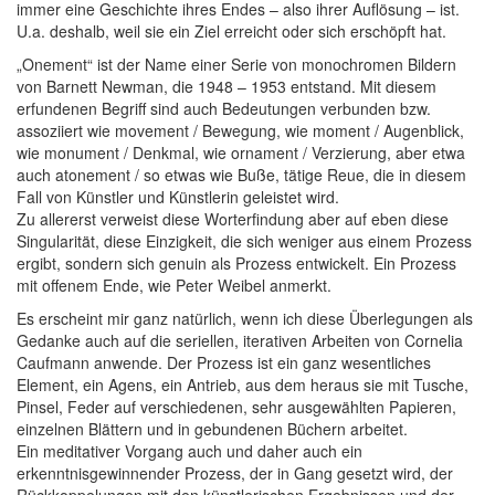
immer eine Geschichte ihres Endes – also ihrer Auflösung – ist.
U.a. deshalb, weil sie ein Ziel erreicht oder sich erschöpft hat.
„Onement“ ist der Name einer Serie von monochromen Bildern
von Barnett Newman, die 1948 – 1953 entstand. Mit diesem
erfundenen Begriff sind auch Bedeutungen verbunden bzw.
assoziiert wie movement / Bewegung, wie moment / Augenblick,
wie monument / Denkmal, wie ornament / Verzierung, aber etwa
auch atonement / so etwas wie Buße, tätige Reue, die in diesem
Fall von Künstler und Künstlerin geleistet wird.
Zu allererst verweist diese Worterfindung aber auf eben diese
Singularität, diese Einzigkeit, die sich weniger aus einem Prozess
ergibt, sondern sich genuin als Prozess entwickelt. Ein Prozess
mit offenem Ende, wie Peter Weibel anmerkt.
Es erscheint mir ganz natürlich, wenn ich diese Überlegungen als
Gedanke auch auf die seriellen, iterativen Arbeiten von Cornelia
Caufmann anwende. Der Prozess ist ein ganz wesentliches
Element, ein Agens, ein Antrieb, aus dem heraus sie mit Tusche,
Pinsel, Feder auf verschiedenen, sehr ausgewählten Papieren,
einzelnen Blättern und in gebundenen Büchern arbeitet.
Ein meditativer Vorgang auch und daher auch ein
erkenntnisgewinnender Prozess, der in Gang gesetzt wird, der